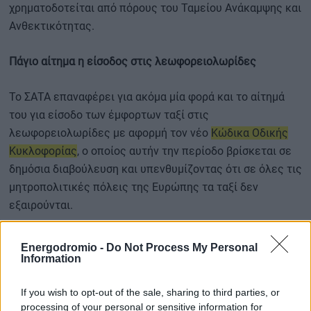
χρηματοδοτείται από πόρους του Ταμείου Ανάκαμψης και
Ανθεκτικότητας.
Πάγιο αίτημα η είσοδος στις λεωφορειολωρίδες
Το ΣΑΤΑ επαναφέρει για ακόμα μία φορά και το αίτημά
του για είσοδο των έμφορτων ταξί στις
λεωφορειολωρίδες με αφορμή τον νέο
Κώδικα Οδικής
Κυκλοφορίας
, ο οποίος αυτήν την περίοδο βρίσκεται σε
δημόσια διαβούλευση και υπενθυμίζοντας ότι σε όλες τις
μητροπολιτικές πόλεις της Ευρώπης τα ταξί δεν
εξαιρούνται.
Ενδεικτικά παραδείγματα αποτελούν πόλεις όπως το
Energodromio -
Do Not Process My Personal
Λονδίνο, το Βερολίνο και η Μαδρίτη.
Information
If you wish to opt-out of the sale, sharing to third parties, or
Οι αυτοκινητιστές επισημαίνουν ότι θα είναι αδύνατο να
processing of your personal or sensitive information for