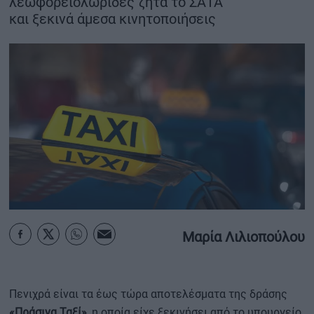
λεωφορειολωρίδες ζητά το ΣΑΤΑ
και ξεκινά άμεσα κινητοποιήσεις
ΟΙΚΟΝΟΜΙΑ - ΕΠΙΧΕΙΡΗΣΕΙΣ
MY PROPERTY
ΚΑΡΑΜΠΟΛΕΣ
ΟΡΟΙ ΧΡΗΣΗΣ
ΕΠΙΚΟΙΝΩΝΙΑ
ΤΑΥΤΟΤΗΤΑ
Μαρία Λιλιοπούλου
Πενιχρά είναι τα έως τώρα αποτελέσματα της δράσης
«Πράσινα Ταξί»
, η οποία είχε ξεκινήσει από το υπουργείο