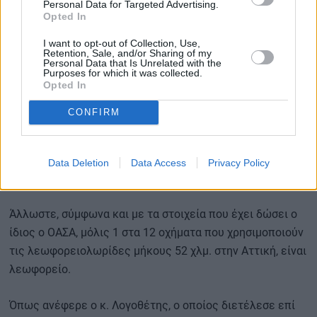
Personal Data for Targeted Advertising.
Για το ζήτημα των λεωφορειολωρίδων το Συνδικάτο έχει
Opted In
ήδη αποστείλει πρόταση, την οποία συνέταξαν οι
I want to opt-out of Collection, Use,
επιστημονικοί του συνεργάτες, Κίμων Λογοθέτης και
Retention, Sale, and/or Sharing of my
Personal Data that Is Unrelated with the
Ευαγγελία Βαρελά.
Purposes for which it was collected.
Opted In
Με την πρόταση
ζητείται η διαμόρφωση αυτοτελούς
CONFIRM
άρθρου στον ΚΟΚ
, στο οποίο θα ορίζεται ρητά ότι
επιτρέπεται και η κίνηση των έμφορτων ταξί στις
λωρίδες αποκλειστικής κίνησης λεωφορείων, στις
Data Deletion
Data Access
Privacy Policy
οποίες ήδη επιτρέπεται η κίνηση και των δικύκλων.
Άλλωστε, σύμφωνα και με τα στοιχεία που έχει δώσει ο
ίδιος ο ΟΑΣΑ, μόλις 1 στα 12 οχήματα που χρησιμοποιούν
τις λεωφορειολωρίδες μήκους 52 χλμ. στην Αττική, είναι
λεωφορείο.
Όπως ανέφερε ο κ. Λογοθέτης, ο οποίος διετέλεσε επί