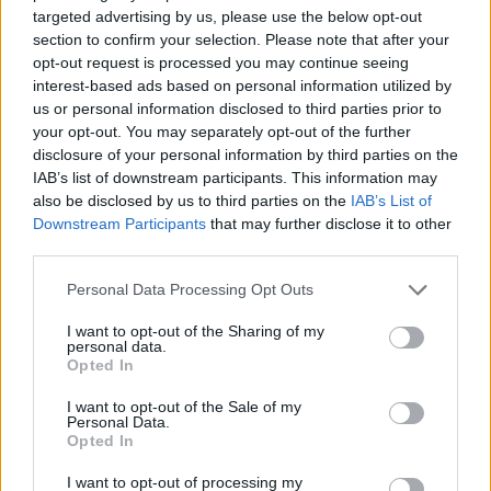
δουλέψουν, καθώς η παράβαση πλέον θα τιμωρείται
targeted advertising by us, please use the below opt-out
εκτός του χρηματικού προστίμου και με αφαίρεση του
section to confirm your selection. Please note that after your
διπλώματος για ένα μήνα και 5 βαθμούς ποινής στο point
opt-out request is processed you may continue seeing
interest-based ads based on personal information utilized by
system.
us or personal information disclosed to third parties prior to
your opt-out. You may separately opt-out of the further
Παράλληλα η αστυνόμευση θα ενταθεί καθώς εκτός του
disclosure of your personal information by third parties on the
σταθερού συστήματος καμερών, το οποίο έχει
IAB’s list of downstream participants. This information may
εξαγγελθεί, ο νέος ΚΟΚ ανάβει το πράσινο φως και για
also be disclosed by us to third parties on the
IAB’s List of
Downstream Participants
that may further disclose it to other
την τοποθέτηση καμερών και στα ίδια τα λεωφορεία.
third parties.
Τονίζουν μάλιστα ότι με μια αυστηρή ανάγνωση του
Personal Data Processing Opt Outs
νόμου τα ταξί στο στενό κέντρο της Αθήνας σήμερα
I want to opt-out of the Sharing of my
επιτρέπεται να επιβιβάζουν και να αποβιβάζουν
personal data.
Opted In
πρακτικά μόνο στις πλατείες Συντάγματος, Κλαυθμώνος
και Ομόνοιας, καθώς απαγορεύεται η είσοδός τους στις
I want to opt-out of the Sale of my
Personal Data.
ειδικές λωρίδες σε ολόκληρο το μήκος οδών, όπως η
Opted In
Πανεπιστημίου και η Σταδίου.
I want to opt-out of processing my