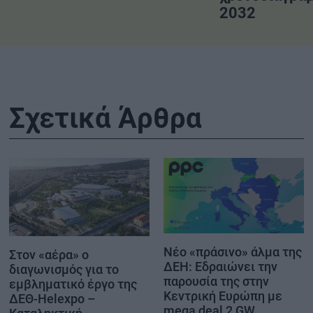
2032
Σχετικά Άρθρα
Νέο «πράσινο» άλμα της
Στον «αέρα» ο
ΔΕΗ: Εδραιώνει την
διαγωνισμός για το
παρουσία της στην
εμβληματικό έργο της
Κεντρική Ευρώπη με
ΔΕΘ-Helexpo –
mega deal 2 GW