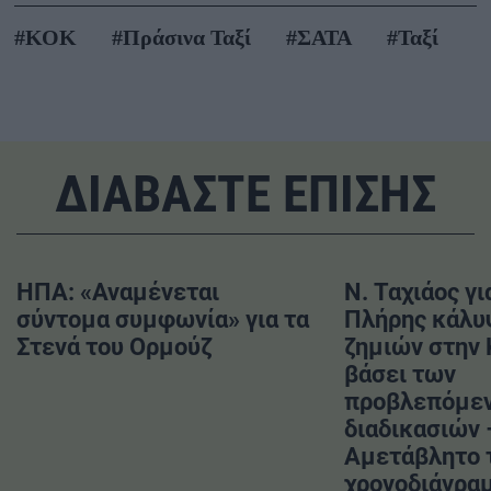
#ΚΟΚ
#Πράσινα Ταξί
#ΣΑΤΑ
#Ταξί
ΔΙΑΒΑΣΤΕ ΕΠΙΣΗΣ
ΗΠΑ: «Αναμένεται
Ν. Ταχιάος γι
σύντομα συμφωνία» για τα
Πλήρης κάλυ
Στενά του Ορμούζ
ζημιών στην
βάσει των
προβλεπόμε
διαδικασιών 
Αμετάβλητο 
χρονοδιάγραμ