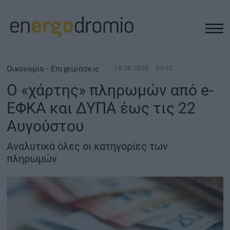
ΥΠΟΔΟΜΕΣ
Οικονομία - Επιχειρήσεις
18.08.2025
09:12
Ο «χάρτης» πληρωμών από e-
REAL ESTATE
ΕΦΚΑ και ΔΥΠΑ έως τις 22
Αυγούστου
ΠΕΡΙΒΑΛΛΟΝ
Αναλυτικά όλες οι κατηγορίες των
ΕΝΕΡΓΕΙΑ
πληρωμών
ΜΕΤΑΦΟΡΕΣ - ΗΛΕΚΤΡΟΚΙΝΗΣΗ
ΨΗΦΙΑΚΟΣ ΚΟΣΜΟΣ