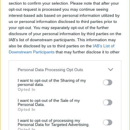
section to confirm your selection. Please note that after your
opt-out request is processed you may continue seeing
TAGS
interest-based ads based on personal information utilized by
us or personal information disclosed to third parties prior to
#e-ΕΦΚΑ
#ΔΥΠΑ
#Πληρωμές
your opt-out. You may separately opt-out of the further
disclosure of your personal information by third parties on the
IAB’s list of downstream participants. This information may
also be disclosed by us to third parties on the
IAB’s List of
Downstream Participants
that may further disclose it to other
third parties.
ΔΙΑΒΑΣΤΕ ΕΠΙΣΗΣ
Personal Data Processing Opt Outs
I want to opt-out of the Sharing of my
personal data.
Opted In
Νέο «πράσινο» άλμα της
Φρένο στην 
ΔΕΗ: Εδραιώνει την
εργασίας τω
I want to opt-out of the Sale of my
Personal Data.
παρουσία της στην
Χάθηκαν 23.
Opted In
Κεντρική Ευρώπη με
τον Ιούλιο, α
I want to opt-out of processing my
mega deal 2 GW
ισορροπίες σ
Personal Data for Targeted Advertising.
Opted In