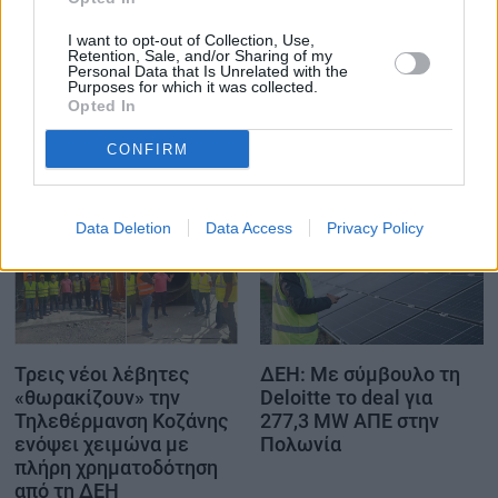
I want to opt-out of Collection, Use,
Retention, Sale, and/or Sharing of my
Personal Data that Is Unrelated with the
Purposes for which it was collected.
Opted In
Σχετικά Άρθρα
CONFIRM
Data Deletion
Data Access
Privacy Policy
Τρεις νέοι λέβητες
ΔΕΗ: Με σύμβουλο τη
«θωρακίζουν» την
Deloitte το deal για
Τηλεθέρμανση Κοζάνης
277,3 MW ΑΠΕ στην
ενόψει χειμώνα με
Πολωνία
πλήρη χρηματοδότηση
από τη ΔΕΗ