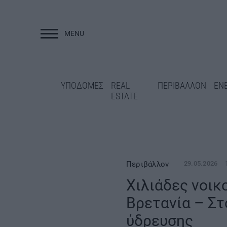
MENU
ΥΠΟΔΟΜΕΣ
ΥΠΟΔΟΜΕΣ
REAL
ΠΕΡΙΒΑΛΛΟΝ
ΕΝ
ESTATE
Περιβάλλον
29.05.2026
Χιλιάδες νοικ
Βρετανία – Στ
«Κλειδώνει» η
χρηματοδότηση της ΔΕΘ-
Γρεβενά: Ολοκλη
ύδρευσης
HELEXPO για την ανάπλαση
ασφαλτόστρωση τ