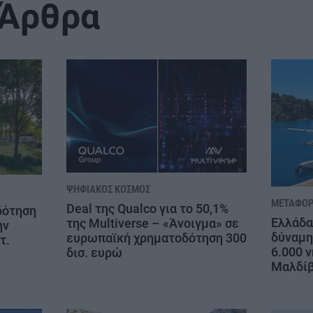
 Άρθρα
ΨΗΦΙΑΚΌΣ ΚΌΣΜΟΣ
ΜΕΤΑΦΟΡ
Deal της Qualco για το 50,1%
δότηση
Ελλάδα
της Multiverse – «Άνοιγμα» σε
ην
δύναμη
ευρωπαϊκή χρηματοδότηση 300
τ.
6.000 ν
δισ. ευρώ
Μαλδί