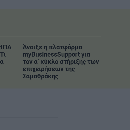
–ΗΠΑ
Άνοιξε η πλατφόρμα
Τι
myBusinessSupport για
να
τον α’ κύκλο στήριξης των
επιχειρήσεων της
Σαμοθράκης