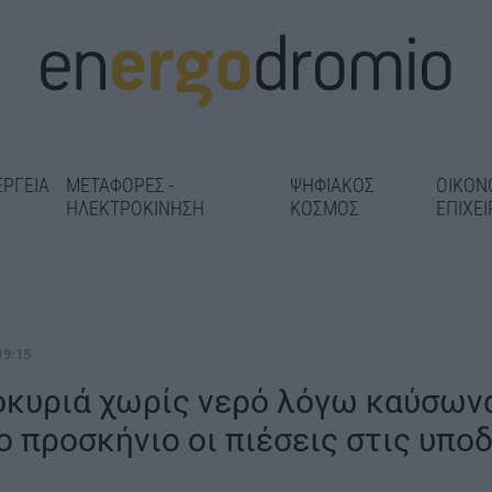
ΕΡΓΕΙΑ
ΜΕΤΑΦΟΡΕΣ -
ΨΗΦΙΑΚΟΣ
ΟΙΚΟΝ
ΗΛΕΚΤΡΟΚΙΝΗΣΗ
ΚΟΣΜΟΣ
ΕΠΙΧΕΙ
19:15
οκυριά χωρίς νερό λόγω καύσων
ο προσκήνιο οι πιέσεις στις υπο
Αεροδρόμιο Π
Μαρούσι: «Λίφτινγκ» σε 14
ρώνεται η
Εθνικό Πρόγρ
σχολικές μονάδες πριν από
ης οδού
Ανάπτυξης με 