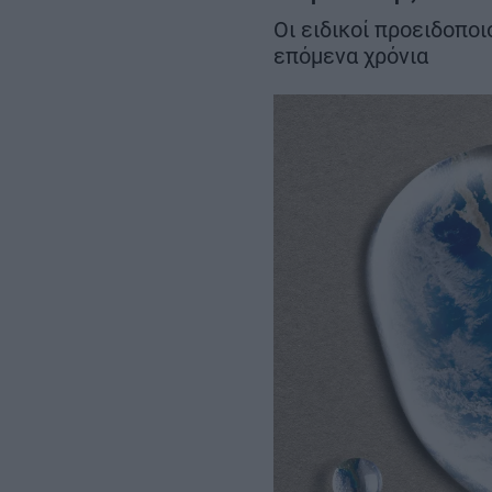
των 204,6 εκατ. ευρώ
Περιβόλι – Αβδέ
Οι ειδικοί προειδοποι
επόμενα χρόνια
REAL ESTATE
ΠΕΡΙΒΑΛΛΟΝ
ΕΝΕΡΓΕΙΑ
ΜΕΤΑΦΟΡΕΣ - ΗΛΕΚΤΡΟΚΙΝΗ
ΨΗΦΙΑΚΟΣ ΚΟΣΜΟΣ
ΟΙΚΟΝΟΜΙΑ - ΕΠΙΧΕΙΡΗΣΕΙΣ
MY PROPERTY