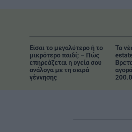
Είσαι το μεγαλύτερο ή το
Το νέ
μικρότερο παιδί; – Πώς
estat
επηρεάζεται η υγεία σου
Βρετ
ανάλογα με τη σειρά
αγορά
γέννησης
200.0