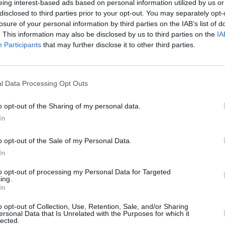
eing interest-based ads based on personal information utilized by us or
disclosed to third parties prior to your opt-out. You may separately opt-
σε τη δημόσια συζήτηση για την κατάσταση των υποδομών ύ
losure of your personal information by third parties on the IAB’s list of
πενδύσεων των ιδιωτικών εταιρειών διαχείρισης νερού. Κάτο
. This information may also be disclosed by us to third parties on the
IA
ής υποστήριξαν ότι οι διακοπές δεν μπορούν να αποδοθούν α
Participants
that may further disclose it to other third parties.
την αυξημένη χρήση,
αλλά και στις ελλείψεις εκσυγχρονισμού
l Data Processing Opt Outs
ενταθούν τα επόμενα χρόνια. Ειδικοί επισημαίνουν ότι οι παρ
θούνται από σύντομα αλλά έντονα κύματα ζέστης γίνονται ο
o opt-out of the Sharing of my personal data.
ου της παγκόσμιας θερμοκρασίας, δυσκολεύοντας τη διαχείρ
In
ς νερού.
o opt-out of the Sale of my Personal Data.
In
to opt-out of processing my Personal Data for Targeted
ρετανίας
, Έμα Χάρντι
, τόνισε ότι οι εταιρείες ύδρευσης πρέπε
ing.
ερα ακραία καιρικά φαινόμενα, ενώ η ανεξάρτητη Επιτροπή γ
In
ειδοποιήσει ότι η χώρα θα βρεθεί αντιμέτωπη με ολοένα θερ
o opt-out of Collection, Use, Retention, Sale, and/or Sharing
ωνα με τις εκτιμήσεις της, η προσαρμογή στις νέες κλιματι
ersonal Data that Is Unrelated with the Purposes for which it
lected.