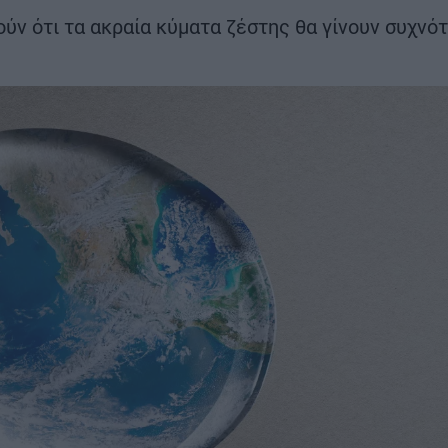
το πρώτο κουδούνι
λλα
ευρώ – Όλες 
ούν ότι τα ακραία κύματα ζέστης θα γίνουν συχνό
ΣΗ