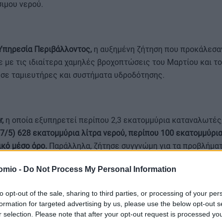
ιμου νερού.
Υπηρεσία Περιβάλλοντος,
η αυξημένη ζήτηση που προκάλεσα
με τις ιδιαίτερα χαμηλές βροχοπτώσεις του Μαρτίου και το
σε ταμιευτήρες και συστήματα υδροδότησης.
,
η οποία εξυπηρετεί περίπου 2,3 εκατομμύρια καταναλωτές
27/5) 628 εκατομμύρια λίτρα νερού, περίπου 100 εκατομμύρια
κό μέσο όρο.
Παράλληλα, ζήτησε συγγνώμη για τα προβλήμα
 τα στις εξαιρετικά υψηλές θερμοκρασίες και στην αυξημέν
omio -
Do Not Process My Personal Information
to opt-out of the sale, sharing to third parties, or processing of your per
formation for targeted advertising by us, please use the below opt-out s
α των υποδομών ύδρευσης στη Βρετανί
r selection. Please note that after your opt-out request is processed y