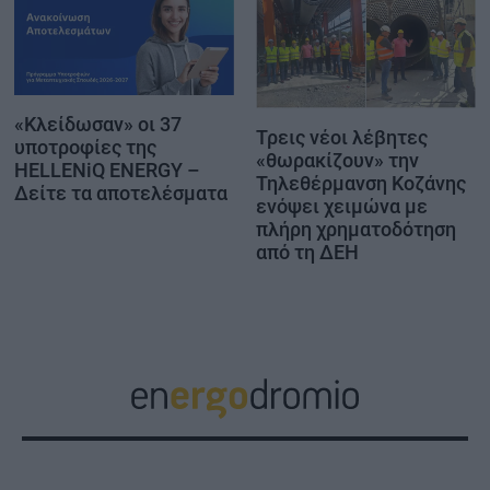
«Κλείδωσαν» οι 37
Τρεις νέοι λέβητες
υποτροφίες της
«θωρακίζουν» την
HELLENiQ ENERGY –
Τηλεθέρμανση Κοζάνης
Δείτε τα αποτελέσματα
ενόψει χειμώνα με
πλήρη χρηματοδότηση
από τη ΔΕΗ