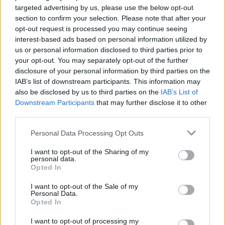
χρηματοδότηση αποκαταστάσεων
targeted advertising by us, please use the below opt-out
section to confirm your selection. Please note that after your
Ιδιαίτερη αναφορά έγινε και στο οικονομικό βάρος που
opt-out request is processed you may continue seeing
συνεπάγεται η συντήρηση των διατηρητέων ακινήτων,
interest-based ads based on personal information utilized by
us or personal information disclosed to third parties prior to
καθώς οι απαιτήσεις αποκατάστασης είναι σημαντικά
your opt-out. You may separately opt-out of the further
υψηλότερες σε σχέση με ένα συμβατικό κτίριο.
disclosure of your personal information by third parties on the
IAB’s list of downstream participants. This information may
Στο πλαίσιο αυτό, οι ιδιοκτήτες επανέφεραν το αίτημα
also be disclosed by us to third parties on the
IAB’s List of
για φορολογικές ελαφρύνσεις και σημαντική μείωση ή
Downstream Participants
that may further disclose it to other
third parties.
ακόμη και κατάργηση του ΕΝΦΙΑ για τα διατηρητέα,
υποστηρίζοντας ότι δεν μπορούν να αντιμετωπίζονται
Personal Data Processing Opt Outs
φορολογικά με τα ίδια κριτήρια που ισχύουν για τα
I want to opt-out of the Sharing of my
υπόλοιπα ακίνητα.
personal data.
Opted In
Παράλληλα, ζητούν σταθερούς μηχανισμούς
I want to opt-out of the Sale of my
χρηματοδότησης μέσω του
Ταμείου Ανάκαμψης
, των
Personal Data.
Opted In
προγραμμάτων
ΕΣΠΑ
και ενός μόνιμου προγράμματος
ενίσχυσης αποκαταστάσεων, στα πρότυπα του
I want to opt-out of processing my