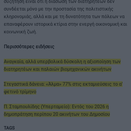
συζήτηση είναι ότι η διάσωση των διατηρητέων δεν
συνδέεται μόνο με την προστασία της πολιτιστικής
κληρονομιάς, αλλά και με τη δυνατότητα των πόλεων να
επαναφέρουν ιστορικά κτίρια στην ενεργή οικονομική και
κοινωνική ζωή.
Περισσότερες ειδήσεις
Αναγκαία, αλλά υπερβολικά δύσκολη η αξιοποίηση των
διατηρητέων και παλαιών βιομηχανικών ακινήτων
Στεγαστικά δάνεια: «Άλμα» 77% στις εκταμιεύσεις το α’
φετινό τρίμηνο
Π. Σταμπουλίδης (Υπερταμείο): Εντός του 2026 η
δημοπράτηση περίπου 20 ακινήτων του Δημοσίου
TAGS