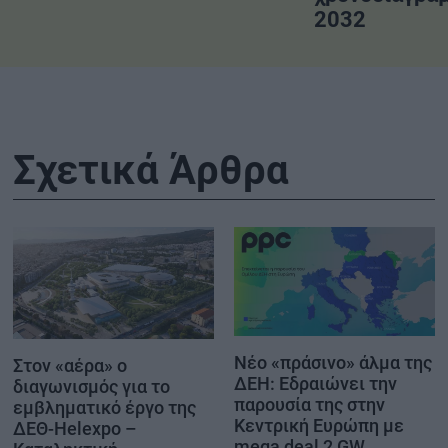
2032
Σχετικά Άρθρα
Νέο «πράσινο» άλμα της
Στον «αέρα» ο
ΔΕΗ: Εδραιώνει την
διαγωνισμός για το
παρουσία της στην
εμβληματικό έργο της
Κεντρική Ευρώπη με
ΔΕΘ-Helexpo –
mega deal 2 GW