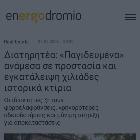
ΥΠΟΔΟΜΕΣ
Real Estate
07.05.2026
20:00
Διατηρητέα: «Παγιδευμένα»
REAL ESTATE
ανάμεσα σε προστασία και
εγκατάλειψη χιλιάδες
ΠΕΡΙΒΑΛΛΟΝ
ιστορικά κτίρια
ΕΝΕΡΓΕΙΑ
Οι ιδιοκτήτες ζητούν
φοροελαφρύνσεις, γρηγορότερες
ΜΕΤΑΦΟΡΕΣ - ΗΛΕΚΤΡΟΚΙΝΗΣΗ
αδειοδοτήσεις και μόνιμη στήριξη
για αποκαταστάσεις
ΨΗΦΙΑΚΟΣ ΚΟΣΜΟΣ