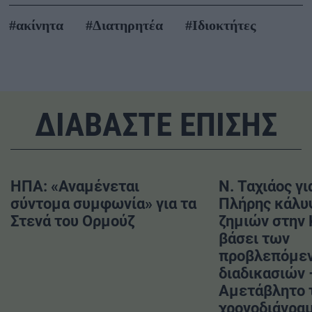
#ακίνητα
#Διατηρητέα
#Ιδιοκτήτες
ΔΙΑΒΑΣΤΕ ΕΠΙΣΗΣ
ΗΠΑ: «Αναμένεται
Ν. Ταχιάος γι
σύντομα συμφωνία» για τα
Πλήρης κάλυ
Στενά του Ορμούζ
ζημιών στην
βάσει των
προβλεπόμε
διαδικασιών 
Αμετάβλητο 
χρονοδιάγραμ