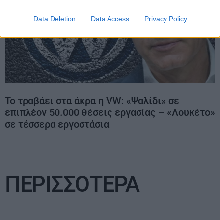
Data Deletion
Data Access
Privacy Policy
Το τραβάει στα άκρα η VW: «Ψαλίδι» σε
επιπλέον 50.000 θέσεις εργασίας – «Λουκέτο»
σε τέσσερα εργοστάσια
ΠΕΡΙΣΣΟΤΕΡΑ