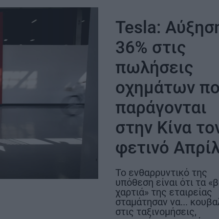
μήνες νωρίτερα
αεροδρόμιο να
κανονικά τον 
Tesla: Αύξησ
2028
36% στις
πωλήσεις
οχημάτων π
παράγονται
στην Κίνα το
ΣΗ
φετινό Απρί
Το ενθαρρυντικό της
υπόθεση είναι ότι τα «
χαρτιά» της εταιρείας
σταμάτησαν να... κουβ
στις ταξινομήσεις,