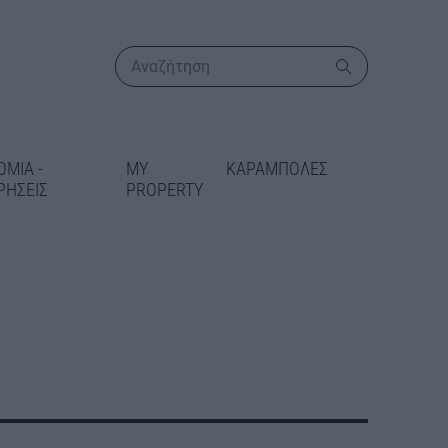
ΟΜΙΑ -
MY
ΚΑΡΑΜΠΟΛΕΣ
ΡΗΣΕΙΣ
PROPERTY
ΠΕΡΙΣΣΟΤΕΡΑ
 συμφωνία για
ονα συστήματα
στέλι – Χ.
 το