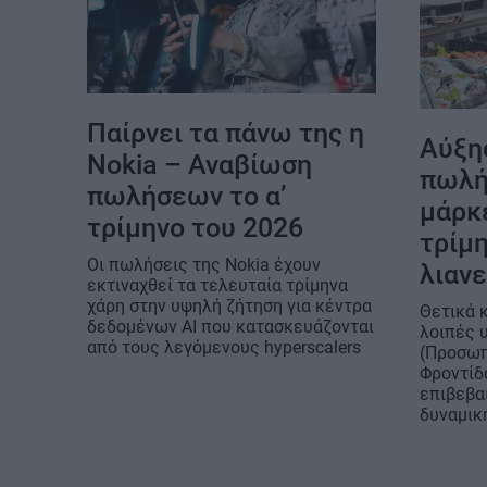
Παίρνει τα πάνω της η
Αύξησ
Nokia – Αναβίωση
πωλή
πωλήσεων το α’
μάρκε
τρίμηνο του 2026
τρίμη
Οι πωλήσεις της Nokia έχουν
λιαν
εκτιναχθεί τα τελευταία τρίμηνα
χάρη στην υψηλή ζήτηση για κέντρα
Θετικά κ
δεδομένων AI που κατασκευάζονται
λοιπές 
από τους λεγόμενους hyperscalers
(Προσωπ
Φροντίδα
επιβεβα
δυναμικ