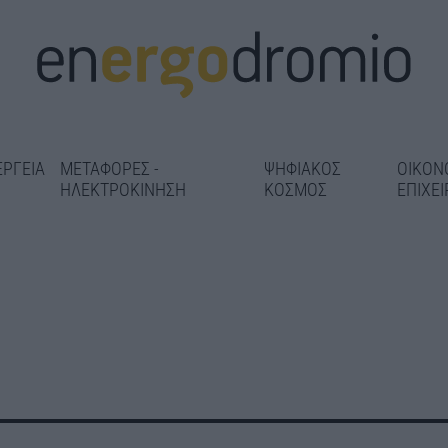
ΕΡΓΕΙΑ
ΜΕΤΑΦΟΡΕΣ -
ΨΗΦΙΑΚΟΣ
ΟΙΚΟΝ
ΗΛΕΚΤΡΟΚΙΝΗΣΗ
ΚΟΣΜΟΣ
ΕΠΙΧΕΙ
 1,86 εκατ.
«Κλείδωσε» η
Στο 98% η αντικατάσταση
τη
τα υπερσύγχρ
σιδηροτροχιών στις Γραμμές
δοντωτού –
ραντάρ στο Κα
2 και 3 – Παραδίδεται 5
 αισθητήρες
Δήμας: Στόχος