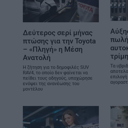
Αύξη
Δεύτερος σερί μήνας
πωλή
πτώσης για την Toyota
αυτοκ
– «Πληγή» η Μέση
τρίμ
Ανατολή
Τα υβρι
Η ζήτηση για το δημοφιλές SUV
αποτελο
RAV4, το οποίο δεν φαίνεται να
επιλογή
πείθει τους οδηγούς, υποχώρησε
αγορασ
ενόψει της ανανέωσης του
μοντέλου