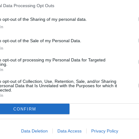
l Data Processing Opt Outs
o opt-out of the Sharing of my personal data.
In
antis: Αύξηση
νών πωλήσεων
o opt-out of the Sale of my Personal Data.
τα 1,4 εκατ.
In
τα το α’ φετινό
to opt-out of processing my Personal Data for Targeted
ηνο
ing.
In
α Αμερική αναδείχθηκε ο
o opt-out of Collection, Use, Retention, Sale, and/or Sharing
ερος μοχλός ανάπτυξης,
ersonal Data that Is Unrelated with the Purposes for which it
ση 17% και 379.000
lected.
εις
In
CONFIRM
Data Deletion
Data Access
Privacy Policy