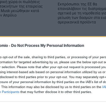
ηρική χώρα οι πωλήσεις
Εκπρόσωποι της ΕΕ θα
τοκινήτων της εταιρείας
επαναλάβουν τις διαπραγμ
n Musk μειώθηκαν κατά
σχετικά με τη νομοθεσία γι
ον Απρίλιο
μείωση των δασμών στα ει
αμερικανικά προϊόντα
omio -
Do Not Process My Personal Information
to opt-out of the sale, sharing to third parties, or processing of your per
formation for targeted advertising by us, please use the below opt-out s
r selection. Please note that after your opt-out request is processed y
eing interest-based ads based on personal information utilized by us or
disclosed to third parties prior to your opt-out. You may separately opt-
losure of your personal information by third parties on the IAB’s list of
. This information may also be disclosed by us to third parties on the
IA
Participants
that may further disclose it to other third parties.