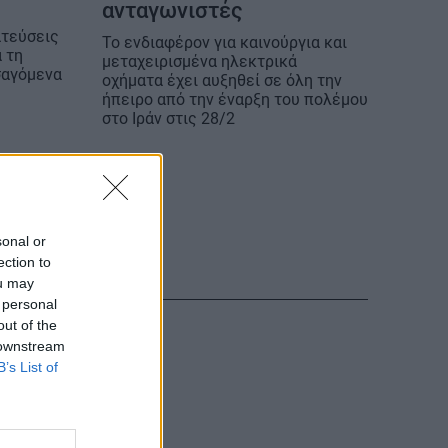
ανταγωνιστές
ατεύσεις
Το ενδιαφέρον για καινούργια και
α τη
μεταχειρισμένα ηλεκτρικά
σαγόμενα
οχήματα έχει αυξηθεί σε όλη την
ήπειρο από την έναρξη του πολέμου
στο Ιράν στις 28/2
sonal or
ection to
ou may
 personal
out of the
 downstream
B’s List of