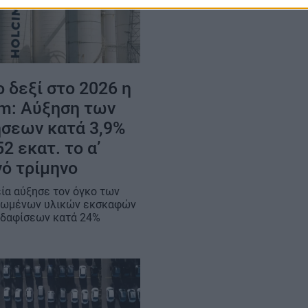
 δεξί στο 2026 η
im: Αύξηση των
σεων κατά 3,9%
52 εκατ. το α’
νό τρίμηνο
εία αύξησε τον όγκο των
λωμένων υλικών εκσκαφών
εδαφίσεων κατά 24%