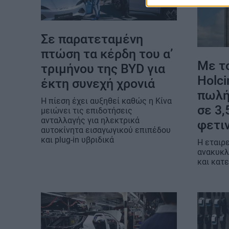
Σε παρατεταμένη
πτώση τα κέρδη του α’
Με το
τριμήνου της BYD για
Holc
έκτη συνεχή χρονιά
πωλή
Η πίεση έχει αυξηθεί καθώς η Κίνα
σε 3,
μειώνει τις επιδοτήσεις
ανταλλαγής για ηλεκτρικά
φετι
αυτοκίνητα εισαγωγικού επιπέδου
και plug-in υβριδικά
Η εταιρ
ανακυκ
και κατ