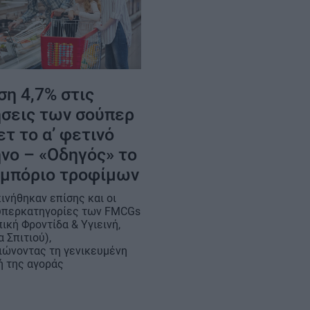
η 4,7% στις
σεις των σούπερ
τ το α’ φετινό
νο – «Οδηγός» το
εμπόριο τροφίμων
ινήθηκαν επίσης και οι
υπερκατηγορίες των FMCGs
ική Φροντίδα & Υγιεινή,
 Σπιτιού),
ιώνοντας τη γενικευμένη
ή της αγοράς