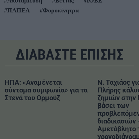
#Αποταμίευση
#Βέττας
#ΙΟΒΕ
#ΠΑΠΕΛ
#Φοροκίνητρα
ΔΙΑΒΑΣΤΕ ΕΠΙΣΗΣ
ΗΠΑ: «Αναμένεται
Ν. Ταχιάος γι
σύντομα συμφωνία» για τα
Πλήρης κάλυ
Στενά του Ορμούζ
ζημιών στην
βάσει των
προβλεπόμε
διαδικασιών 
Αμετάβλητο 
χρονοδιάγραμ