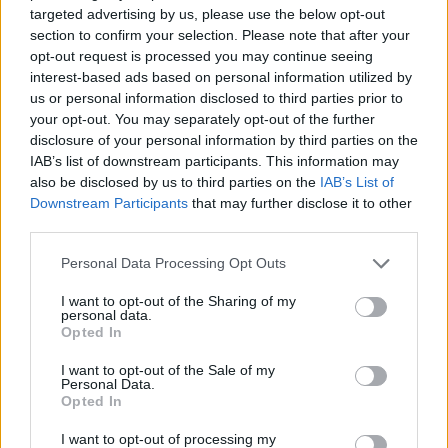
λαμβάνοντας δημοσιονομική επιβράβευση μέσω
targeted advertising by us, please use the below opt-out
επιπλέον μεταβιβάσεων στον ίδιο λογαριασμό. Τα
section to confirm your selection. Please note that after your
opt-out request is processed you may continue seeing
χρήματα θα επενδύονται μακροπρόθεσμα σε
interest-based ads based on personal information utilized by
χαρτοφυλάκια αντίστοιχα με εκείνα του ΑΠΕΛ και θα
us or personal information disclosed to third parties prior to
μπορούν να αξιοποιηθούν χωρίς φορολογική επιβάρυνση
your opt-out. You may separately opt-out of the further
όταν το παιδί ενηλικιωθεί.
disclosure of your personal information by third parties on the
IAB’s list of downstream participants. This information may
also be disclosed by us to third parties on the
IAB’s List of
Η μελέτη επισημαίνει ότι το συγκεκριμένο μοντέλο θα
Downstream Participants
that may further disclose it to other
μπορούσε να λειτουργήσει συμπληρωματικά και προς τις
third parties.
πολιτικές αντιμετώπισης του δημογραφικού
Personal Data Processing Opt Outs
προβλήματος.
I want to opt-out of the Sharing of my
personal data.
Τα τρία «κλειδιά» για να πετύχει το
Opted In
σύστημα
I want to opt-out of the Sale of my
Personal Data.
Η διεθνής εμπειρία, σύμφωνα με τη μελέτη, δείχνει ότι
Opted In
υπάρχουν τρεις βασικές προϋποθέσεις για να
I want to opt-out of processing my
λειτουργήσουν αποτελεσματικά τέτοια εργαλεία: