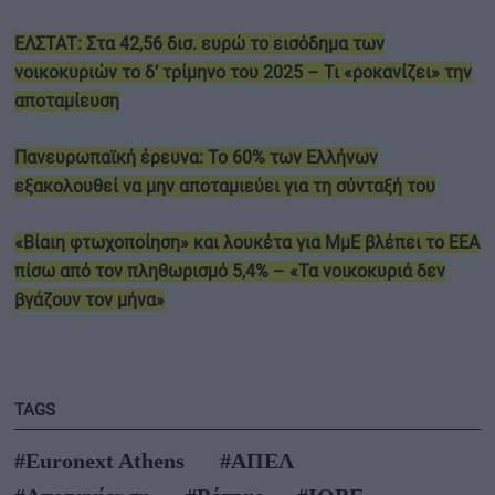
ΕΛΣΤΑΤ: Στα 42,56 δισ. ευρώ το εισόδημα των
νοικοκυριών το δ’ τρίμηνο του 2025 – Τι «ροκανίζει» την
αποταμίευση
Πανευρωπαϊκή έρευνα: Το 60% των Ελλήνων
εξακολουθεί να μην αποταμιεύει για τη σύνταξή του
«Βίαιη φτωχοποίηση» και λουκέτα για ΜμΕ βλέπει το ΕΕΑ
πίσω από τον πληθωρισμό 5,4% – «Τα νοικοκυριά δεν
βγάζουν τον μήνα»
TAGS
#Euronext Athens
#ΑΠΕΛ