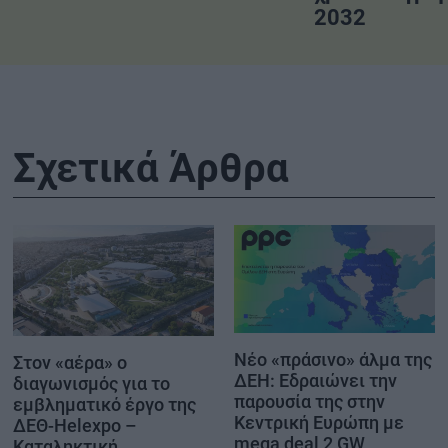
2032
Σχετικά Άρθρα
Νέο «πράσινο» άλμα της
Στον «αέρα» ο
ΔΕΗ: Εδραιώνει την
διαγωνισμός για το
παρουσία της στην
εμβληματικό έργο της
Κεντρική Ευρώπη με
ΔΕΘ-Helexpo –
mega deal 2 GW
Καταληκτική