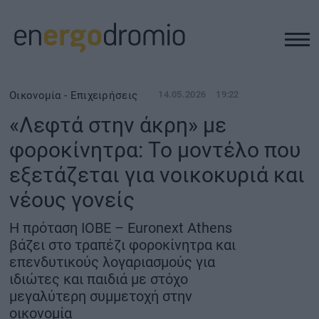
ΥΠΟΔΟΜΕΣ
Οικονομία - Επιχειρήσεις
14.05.2026
19:22
«Λεφτά στην άκρη» με
REAL ESTATE
φοροκίνητρα: Το μοντέλο που
εξετάζεται για νοικοκυριά και
ΠΕΡΙΒΑΛΛΟΝ
νέους γονείς
ΕΝΕΡΓΕΙΑ
Η πρόταση ΙΟΒΕ – Euronext Athens
βάζει στο τραπέζι φοροκίνητρα και
ΜΕΤΑΦΟΡΕΣ - ΗΛΕΚΤΡΟΚΙΝΗΣΗ
επενδυτικούς λογαριασμούς για
ιδιώτες και παιδιά με στόχο
μεγαλύτερη συμμετοχή στην
ΨΗΦΙΑΚΟΣ ΚΟΣΜΟΣ
οικονομία