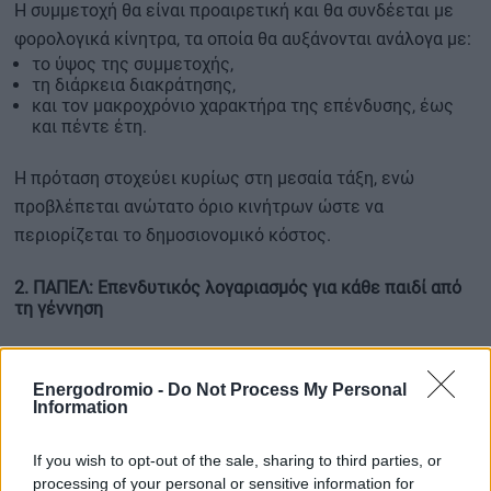
Η συμμετοχή θα είναι προαιρετική και θα συνδέεται με
φορολογικά κίνητρα, τα οποία θα αυξάνονται ανάλογα με:
το ύψος της συμμετοχής,
τη διάρκεια διακράτησης,
και τον μακροχρόνιο χαρακτήρα της επένδυσης, έως
και πέντε έτη.
Η πρόταση στοχεύει κυρίως στη μεσαία τάξη, ενώ
προβλέπεται ανώτατο όριο κινήτρων ώστε να
περιορίζεται το δημοσιονομικό κόστος.
2. ΠΑΠΕΛ: Επενδυτικός λογαριασμός για κάθε παιδί από
τη γέννηση
Το δεύτερο εργαλείο αφορά έναν Παιδικό Αποταμιευτικό
Επενδυτικό Λογαριασμό, ο οποίος θα ανοίγει με τη
Energodromio -
Do Not Process My Personal
Information
γέννηση κάθε παιδιού.
If you wish to opt-out of the sale, sharing to third parties, or
Οι γονείς θα μπορούν να προσθέτουν ετήσιες εισφορές,
processing of your personal or sensitive information for