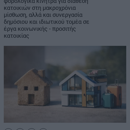
φορολογικά κίνητρα για διάθεση
κατοικιών στη μακροχρόνια
ΟΙΚΟΝΟΜΙΑ - ΕΠΙΧΕΙΡΗΣΕΙΣ
μίσθωση, αλλά και συνεργασία
δημόσιου και ιδιωτικού τομέα σε
MY PROPERTY
έργα κοινωνικής - προσιτής
κατοικίας
ΚΑΡΑΜΠΟΛΕΣ
ΟΡΟΙ ΧΡΗΣΗΣ
ΕΠΙΚΟΙΝΩΝΙΑ
ΤΑΥΤΟΤΗΤΑ