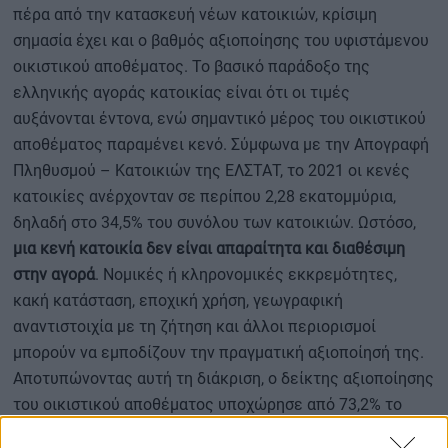
πέρα από την κατασκευή νέων κατοικιών, κρίσιμη
σημασία έχει και ο βαθμός αξιοποίησης του υφιστάμενου
οικιστικού αποθέματος. Το βασικό παράδοξο της
ελληνικής αγοράς κατοικίας είναι ότι οι τιμές
αυξάνονται έντονα, ενώ σημαντικό μέρος του οικιστικού
αποθέματος παραμένει κενό. Σύμφωνα με την Απογραφή
Πληθυσμού – Κατοικιών της ΕΛΣΤΑΤ, το 2021 οι κενές
κατοικίες ανέρχονταν σε περίπου 2,28 εκατομμύρια,
δηλαδή στο 34,5% του συνόλου των κατοικιών. Ωστόσο,
μια κενή κατοικία δεν είναι απαραίτητα και διαθέσιμη
στην αγορά
. Νομικές ή κληρονομικές εκκρεμότητες,
κακή κατάσταση, εποχική χρήση, γεωγραφική
αναντιστοιχία με τη ζήτηση και άλλοι περιορισμοί
μπορούν να εμποδίζουν την πραγματική αξιοποίησή της.
Αποτυπώνοντας αυτή τη διάκριση, ο δείκτης αξιοποίησης
του οικιστικού αποθέματος υποχώρησε από 73,2% το
2011 σε 72,5% το 2021, ενώ οι κενές κατοικίες που