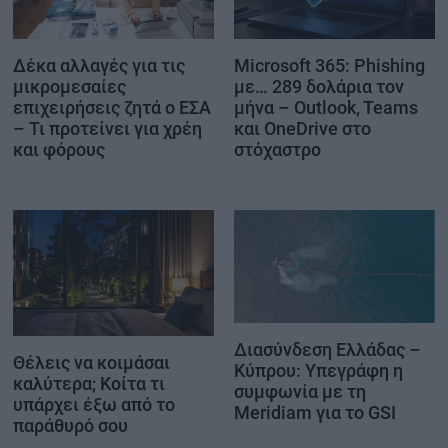
Δέκα αλλαγές για τις
Microsoft 365: Phishing
μικρομεσαίες
με… 289 δολάρια τον
επιχειρήσεις ζητά ο ΕΣΑ
μήνα – Outlook, Teams
– Τι προτείνει για χρέη
και OneDrive στο
και φόρους
στόχαστρο
Διασύνδεση Ελλάδας –
Θέλεις να κοιμάσαι
Κύπρου: Υπεγράφη η
καλύτερα; Κοίτα τι
συμφωνία με τη
υπάρχει έξω από το
Meridiam για το GSI
παράθυρό σου