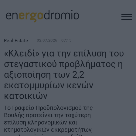
ΥΠΟΔΟΜΕΣ
Real Estate
02.07.2026
07:15
«Κλειδί» για την επίλυση του
REAL ESTATE
στεγαστικού προβλήματος η
αξιοποίηση των 2,2
ΠΕΡΙΒΑΛΛΟΝ
εκατομμυρίων κενών
ΕΝΕΡΓΕΙΑ
κατοικιών
Το Γραφείο Προϋπολογισμού της
ΜΕΤΑΦΟΡΕΣ - ΗΛΕΚΤΡΟΚΙΝΗΣΗ
Βουλής προτείνει την ταχύτερη
επίλυση κληρονομικών και
ΨΗΦΙΑΚΟΣ ΚΟΣΜΟΣ
κτηματολογικών εκκρεμοτήτων,