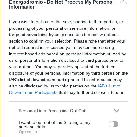
Energodromio -
Do Not Process My Personal
προσφέρονταν για ενοικίαση μειώθηκαν κατά 10,4% και
Information
αυτές προς πώληση κατά 33,1%.
If you wish to opt-out of the sale, sharing to third parties, or
Η διάκριση μεταξύ φυσικού αποθέματος κατοικιών και
processing of your personal or sensitive information for
πραγματικά διαθέσιμης προσφοράς είναι κρίσιμη για την
targeted advertising by us, please use the below opt-out
section to confirm your selection. Please note that after your
κατανόηση της ανόδου των τιμών. Το στεγαστικό
opt-out request is processed you may continue seeing
πρόβλημα δεν είναι αποκλειστικά πρόβλημα ανεπαρκούς
interest-based ads based on personal information utilized by
αριθμού κατοικιών, αλλά και πρόβλημα αξιοποίησης,
us or personal information disclosed to third parties prior to
κατανομής και λειτουργικής διαθεσιμότητας του
your opt-out. You may separately opt-out of the further
disclosure of your personal information by third parties on the
υφιστάμενου αποθέματος. Για να ποσοτικοποιηθεί η
IAB’s list of downstream participants. This information may
σημασία αυτού του μηχανισμού, το προαναφερθέν
also be disclosed by us to third parties on the
IAB’s List of
πρόσφατο ερευνητικό δοκίμιο του Γραφείου
Downstream Participants
that may further disclose it to other
χρησιμοποιεί ένα μακροοικονομικό υπόδειγμα γενικής
third parties.
ισορροπίας προσαρμοσμένο στην ελληνική οικονομία. Η
Personal Data Processing Opt Outs
ανάλυση βασίζεται σε σενάρια εργασίας με την
επισήμανση ότι δεν αποτυπώνει ακριβείς προβλέψεις.
I want to opt-out of the Sharing of my
personal data.
Το υπόδειγμα απομονώνει τον μηχανισμό της μειωμένης
Opted In