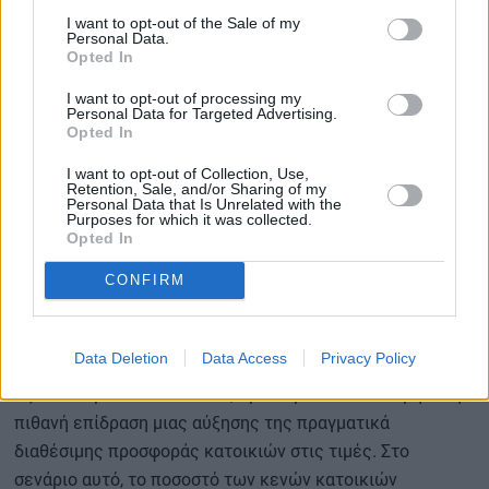
αξιοποίησης του οικιστικού αποθέματος, διατηρώντας
I want to opt-out of the Sale of my
σταθερούς άλλους παράγοντες που επίσης επηρεάζουν
Personal Data.
Opted In
τις τιμές, όπως το εισόδημα, το κόστος κατασκευής, οι
τιμές γης, οι χρηματοδοτικές συνθήκες και η εξωτερική
I want to opt-out of processing my
Personal Data for Targeted Advertising.
ζήτηση. Το Γραφείο εκτιμά ότι κατά την περίοδο 2018-
Opted In
2025 η μειωμένη πραγματική διαθεσιμότητα του
υφιστάμενου αποθέματος συνδέεται με αύξηση των
I want to opt-out of Collection, Use,
Retention, Sale, and/or Sharing of my
πραγματικών τιμών κατοικιών έως και 19,1%.
Personal Data that Is Unrelated with the
Purposes for which it was collected.
Opted In
Εφικτή η μείωση τιμών έως 25%
CONFIRM
Συμπληρωματικά, το ερευνητικό δοκίμιο εξετάζει ένα
Data Deletion
Data Access
Privacy Policy
υποθετικό σενάριο σταδιακής επανενεργοποίησης μη
αξιοποιούμενων κατοικιών, προκειμένου να εκτιμηθεί η
πιθανή επίδραση μιας αύξησης της πραγματικά
διαθέσιμης προσφοράς κατοικιών στις τιμές. Στο
σενάριο αυτό, το ποσοστό των κενών κατοικιών