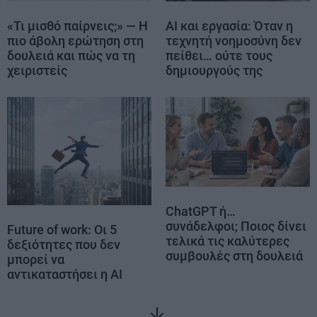
«Τι μισθό παίρνεις;» — Η
AI και εργασία: Όταν η
πιο άβολη ερώτηση στη
τεχνητή νοημοσύνη δεν
δουλειά και πώς να τη
πείθει… ούτε τους
χειριστείς
δημιουργούς της
ChatGPT ή…
συνάδελφοι; Ποιος δίνει
Future of work: Οι 5
τελικά τις καλύτερες
δεξιότητες που δεν
συμβουλές στη δουλειά
μπορεί να
αντικαταστήσει η AI