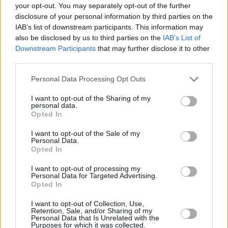
your opt-out. You may separately opt-out of the further
disclosure of your personal information by third parties on the
IAB’s list of downstream participants. This information may
also be disclosed by us to third parties on the
IAB’s List of
Downstream Participants
that may further disclose it to other
third parties.
Personal Data Processing Opt Outs
I want to opt-out of the Sharing of my
personal data.
Opted In
I want to opt-out of the Sale of my
Personal Data.
Opted In
I want to opt-out of processing my
Personal Data for Targeted Advertising.
ΣΕΒ: Η Τεχνητή Νοημοσύνη μπορεί να
Opted In
εκτοξεύσει το ελληνικό ΑΕΠ έως και 8% –
I want to opt-out of Collection, Use,
«Καμπανάκι» για τις επιχειρήσεις που μένουν
Retention, Sale, and/or Sharing of my
Personal Data that Is Unrelated with the
πίσω
Purposes for which it was collected.