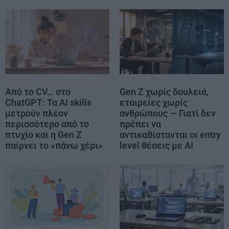
Από το CV… στο
Gen Z χωρίς δουλειά,
ChatGPT: Τα AI skills
εταιρείες χωρίς
μετρούν πλέον
ανθρώπους — Γιατί δεν
περισσότερο από το
πρέπει να
πτυχίο και η Gen Z
αντικαθίστανται οι entry
παίρνει το «πάνω χέρι»
level θέσεις με AI