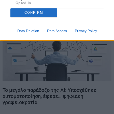
Opted In
CONFIRM
Data Deletion
Data Access
Privacy Policy
Το μεγάλο παράδοξο της AI: Υποσχέθηκε
αυτοματοποίηση, έφερε… ψηφιακή
γραφειοκρατία