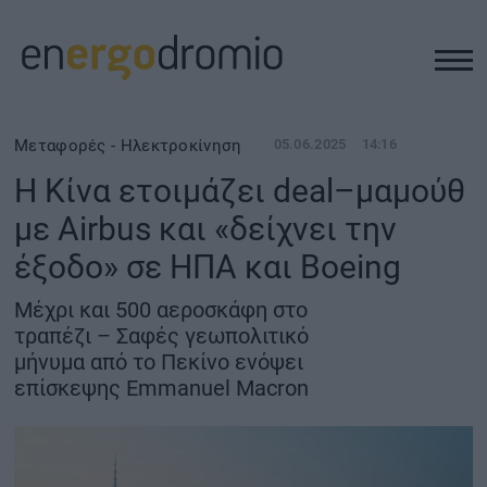
ΥΠΟΔΟΜΕΣ
Μεταφορές - Ηλεκτροκίνηση
05.06.2025
14:16
Η Κίνα ετοιμάζει deal–μαμούθ
REAL ESTATE
με Airbus και «δείχνει την
έξοδο» σε ΗΠΑ και Boeing
ΠΕΡΙΒΑΛΛΟΝ
Μέχρι και 500 αεροσκάφη στο
ΕΝΕΡΓΕΙΑ
τραπέζι – Σαφές γεωπολιτικό
μήνυμα από το Πεκίνο ενόψει
επίσκεψης Emmanuel Macron
ΜΕΤΑΦΟΡΕΣ - ΗΛΕΚΤΡΟΚΙΝΗΣΗ
ΨΗΦΙΑΚΟΣ ΚΟΣΜΟΣ