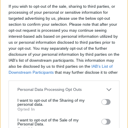
If you wish to opt-out of the sale, sharing to third parties, or
processing of your personal or sensitive information for
Γεωπολιτικό «μήνυμα» στο παρασκήνιο του deal
targeted advertising by us, please use the below opt-out
section to confirm your selection. Please note that after your
Η συγκυρία δεν είναι τυχαία. Η παρουσία του
Emmanuel
opt-out request is processed you may continue seeing
Macron
και πιθανώς του
Γερμανού Καγκελάριου Friedrich
interest-based ads based on personal information utilized by
us or personal information disclosed to third parties prior to
Merz
στο Πεκίνο, προσφέρει ιδανικό φόντο για την
your opt-out. You may separately opt-out of the further
ανακοίνωση. Μια συμφωνία τέτοιου βεληνεκούς
θα
disclosure of your personal information by third parties on the
αναδείκνυε τους δεσμούς της Κίνας με την Ευρώπη
, ενώ
IAB’s list of downstream participants. This information may
ταυτόχρονα θα λειτουργούσε ως
γεωοικονομικό
also be disclosed by us to third parties on the
IAB’s List of
“καμπανάκι” προς την Ουάσιγκτον
.
Downstream Participants
that may further disclose it to other
third parties.
Καθώς ο
Donald Trump
επιδιώκει να αναθεωρήσει ριζικά
Personal Data Processing Opt Outs
τους όρους εμπορίου μεταξύ ΗΠΑ και Κίνας, το Πεκίνο
I want to opt-out of the Sharing of my
φαίνεται έτοιμο να «ζυγίσει» ξανά τους συμμάχους του.
personal data.
Εάν το ρήγμα ΗΠΑ – Κίνας ξεπεραστεί, η Boeing ίσως
Opted In
επανέλθει στο παιχνίδι. Μέχρι τότε, όμως,
η Airbus
I want to opt-out of the Sale of my
απολαμβάνει στρατηγικό προβάδισμα
.
Personal Data.